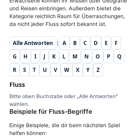
Erwachsene können ihr Wissen über Geografie
und Reisen einbringen. Außerdem bietet die
Kategorie reichlich Raum für Überraschungen,
da nicht jeder Fluss sofort bekannt ist.
Alle Antworten
|
A
B
C
D
E
F
G
H
I
J
K
L
M
N
O
P
Q
R
S
T
U
V
W
X
Y
Z
Fluss
Bitte oben Buchstabe oder „Alle Antworten“
wählen.
Beispiele für Fluss-Begriffe
Einige Beispiele, die dir beim nächsten Spiel
helfen können: