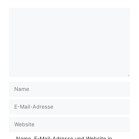
Kommentar
Name
E-
Mail-
Adresse
Website
Name, E-Mail-Adresse und Website in