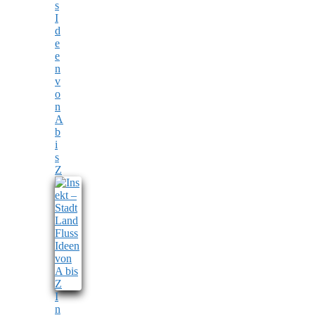
s
I
d
e
e
n
v
o
n
A
b
i
s
Z
I
n