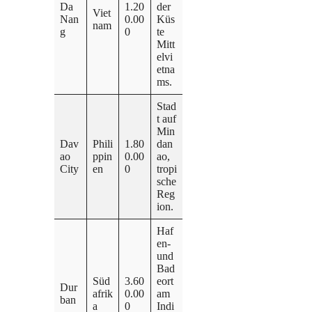
Da
1.20
der
Viet
Nan
0.00
Küs
nam
g
0
te
Mitt
elvi
etna
ms.
Stad
t auf
Min
Dav
Phili
1.80
dan
ao
ppin
0.00
ao,
City
en
0
tropi
sche
Reg
ion.
Haf
en-
und
Bad
Süd
3.60
eort
Dur
afrik
0.00
am
ban
a
0
Indi