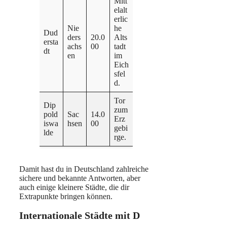
Mitt
elalt
erlic
Nie
he
Dud
ders
20.0
Alts
ersta
achs
00
tadt
dt
en
im
Eich
sfel
d.
Tor
Dip
zum
pold
Sac
14.0
Erz
iswa
hsen
00
gebi
lde
rge.
Damit hast du in Deutschland zahlreiche
sichere und bekannte Antworten, aber
auch einige kleinere Städte, die dir
Extrapunkte bringen können.
Internationale Städte mit D