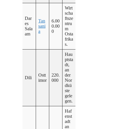
Wirt
scha
Dar
ftsze
Tan
6.00
es
ntru
sani
0.00
Sala
m
a
0
am
Osta
frika
s.
Hau
ptsta
dt,
an
Ostt
220.
der
Dili
imor
000
Nor
dkü
ste
gele
gen.
Haf
enst
adt
an