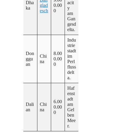
Dha
acit
glad
0.00
ka
y
esch
0
am
Gan
gesd
elta.
Indu
strie
stadt
Don
8.00
Chi
im
ggu
0.00
na
Perl
an
0
fluss
delt
a.
Haf
enst
adt
6.00
Dali
Chi
am
0.00
an
na
Gel
0
ben
Mee
r.