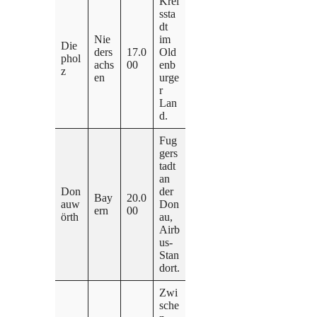
Krei
ssta
dt
Nie
im
Die
ders
17.0
Old
phol
achs
00
enb
z
en
urge
r
Lan
d.
Fug
gers
tadt
an
Don
der
Bay
20.0
auw
Don
ern
00
örth
au,
Airb
us-
Stan
dort.
Zwi
sche