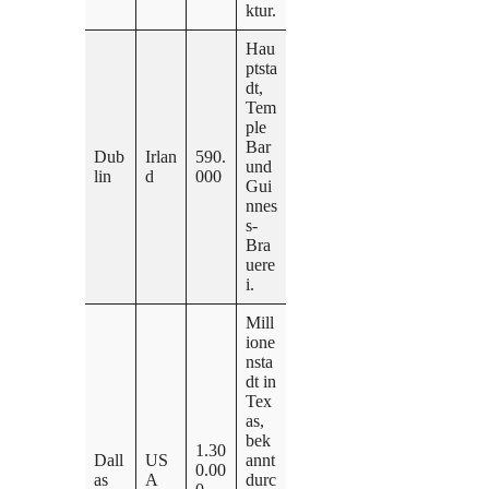
ktur.
Hau
ptsta
dt,
Tem
ple
Bar
Dub
Irlan
590.
und
lin
d
000
Gui
nnes
s-
Bra
uere
i.
Mill
ione
nsta
dt in
Tex
as,
bek
1.30
Dall
US
annt
0.00
as
A
durc