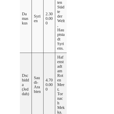
ten
Städ
te
Da
2.30
Syri
der
mas
0.00
en
Welt
kus
0
,
Hau
ptsta
dt
Syri
ens.
Haf
enst
adt
am
Dsc
Rot
Sau
hidd
4.70
en
di-
a
0.00
Mee
Ara
(Jed
0
r,
bien
dah)
Tor
nac
h
Mek
ka.