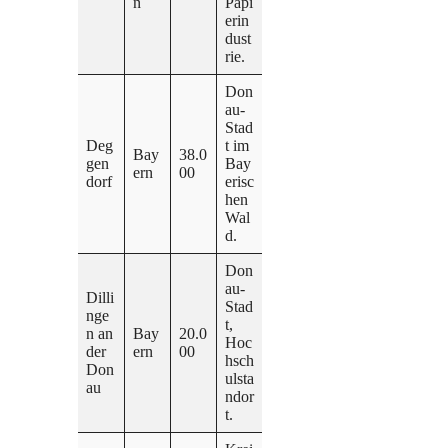
n
Papi
erin
dust
rie.
Don
au-
Stad
Deg
t im
Bay
38.0
gen
Bay
ern
00
dorf
erisc
hen
Wal
d.
Don
au-
Dilli
Stad
nge
t,
n an
Bay
20.0
Hoc
der
ern
00
hsch
Don
ulsta
au
ndor
t.