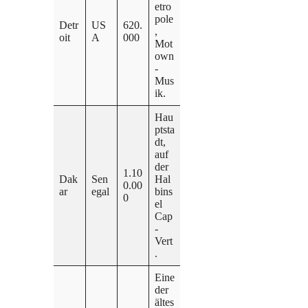
etro
pole
Detr
US
620.
,
oit
A
000
Mot
own
-
Mus
ik.
Hau
ptsta
dt,
auf
der
1.10
Dak
Sen
Hal
0.00
ar
egal
bins
0
el
Cap
-
Vert
.
Eine
der
ältes