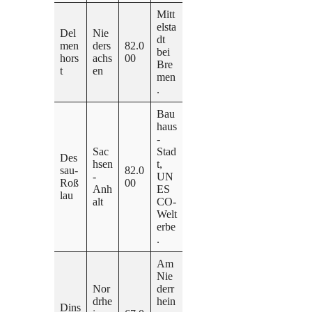
Mitt
elsta
Del
Nie
dt
men
ders
82.0
bei
hors
achs
00
Bre
t
en
men
.
Bau
haus
-
Sac
Stad
Des
hsen
t,
sau-
82.0
-
UN
Roß
00
Anh
ES
lau
alt
CO-
Welt
erbe
.
Am
Nie
Nor
derr
drhe
hein
Dins