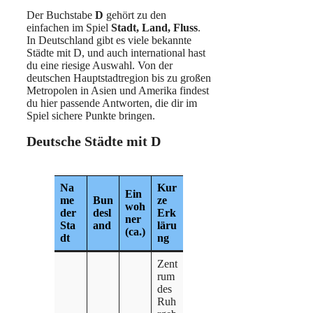
Der Buchstabe
D
gehört zu den
einfachen im Spiel
Stadt, Land, Fluss
.
In Deutschland gibt es viele bekannte
Städte mit D, und auch international hast
du eine riesige Auswahl. Von der
deutschen Hauptstadtregion bis zu großen
Metropolen in Asien und Amerika findest
du hier passende Antworten, die dir im
Spiel sichere Punkte bringen.
Deutsche Städte mit D
Na
Kur
Ein
me
Bun
ze
woh
der
desl
Erk
ner
Sta
and
läru
(ca.)
dt
ng
Zent
rum
des
Ruh