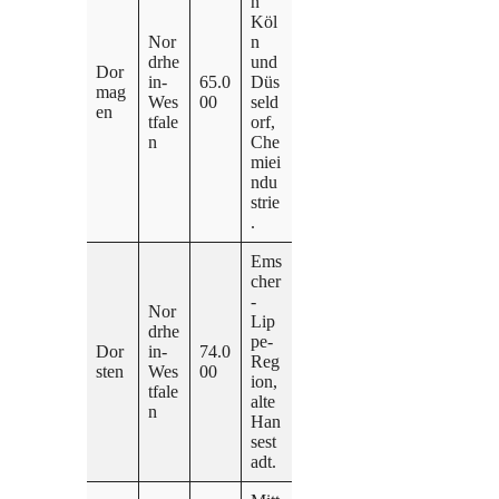
n
Köl
Nor
n
drhe
und
Dor
in-
65.0
Düs
mag
Wes
00
seld
en
tfale
orf,
n
Che
miei
ndu
strie
.
Ems
cher
-
Nor
Lip
drhe
pe-
Dor
in-
74.0
Reg
sten
Wes
00
ion,
tfale
alte
n
Han
sest
adt.