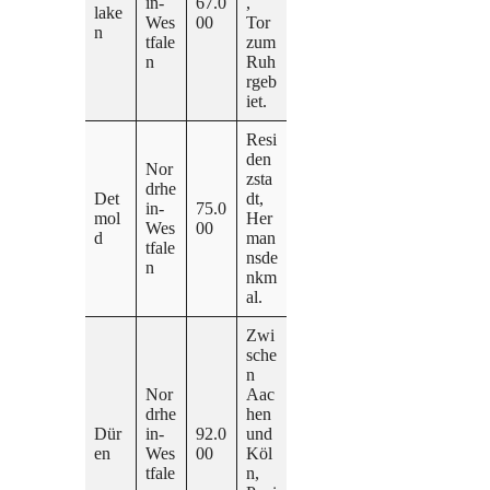
in-
67.0
,
lake
Wes
00
Tor
n
tfale
zum
n
Ruh
rgeb
iet.
Resi
den
Nor
zsta
drhe
Det
dt,
in-
75.0
mol
Her
Wes
00
d
man
tfale
nsde
n
nkm
al.
Zwi
sche
n
Nor
Aac
drhe
hen
Dür
in-
92.0
und
en
Wes
00
Köl
tfale
n,