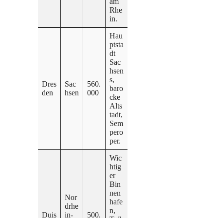
am
Rhe
in.
Hau
ptsta
dt
Sac
hsen
s,
Dres
Sac
560.
baro
den
hsen
000
cke
Alts
tadt,
Sem
pero
per.
Wic
htig
er
Bin
nen
Nor
hafe
drhe
n,
Duis
in-
500.