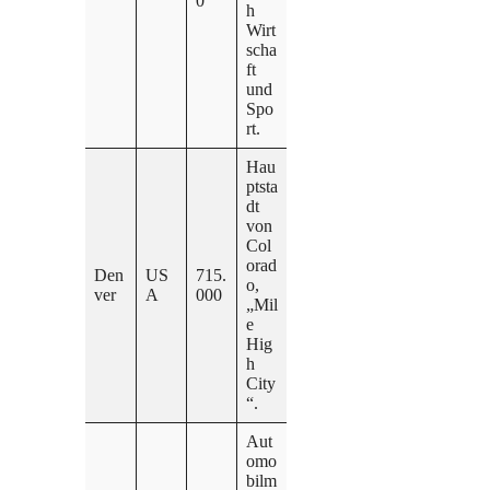
0
h
Wirt
scha
ft
und
Spo
rt.
Hau
ptsta
dt
von
Col
orad
Den
US
715.
o,
ver
A
000
„Mil
e
Hig
h
City
“.
Aut
omo
bilm