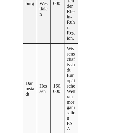
Teil
burg
Wes
000
der
tfale
Rhe
n
in-
Ruh
r-
Reg
ion.
Wis
sens
chaf
tssta
dt,
Eur
opäi
Dar
Hes
160.
sche
msta
sen
000
Welt
dt
rau
mor
gani
satio
n
ES
A.