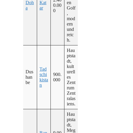
Doh
Kat
en
0.00
a
ar
Golf
0
,
mod
ern
und
reic
h.
Hau
ptsta
dt,
kult
Tad
Dus
urell
schi
900.
han
es
kista
000
be
Zent
n
rum
Zent
ralas
iens.
Hau
ptsta
dt,
Meg
Ban
9.00