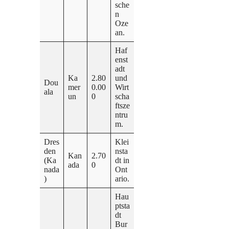
sche
n
Oze
an.
Haf
enst
adt
Ka
2.80
und
Dou
mer
0.00
Wirt
ala
un
0
scha
ftsze
ntru
m.
Dres
Klei
den
nsta
Kan
2.70
(Ka
dt in
ada
0
nada
Ont
)
ario.
Hau
ptsta
dt
Bur