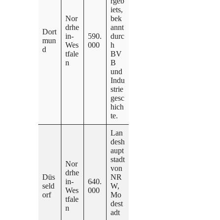
rgeb
iets,
Nor
bek
drhe
annt
Dort
in-
590.
durc
mun
Wes
000
h
d
tfale
BV
n
B
und
Indu
strie
gesc
hich
te.
Lan
desh
aupt
stadt
Nor
von
drhe
Düs
NR
in-
640.
seld
W,
Wes
000
orf
Mo
tfale
dest
n
adt