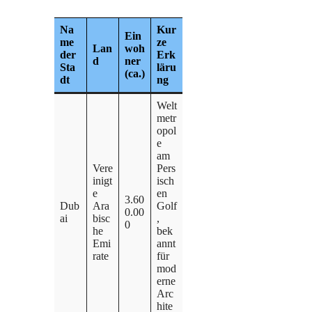
Na
Kur
Ein
me
ze
Lan
woh
der
Erk
d
ner
Sta
läru
(ca.)
dt
ng
Welt
metr
opol
e
am
Vere
Pers
inigt
isch
e
en
3.60
Dub
Ara
Golf
0.00
ai
bisc
,
0
he
bek
Emi
annt
rate
für
mod
erne
Arc
hite