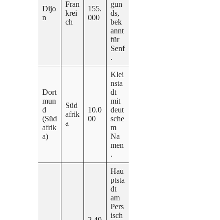
Fran
gun
Dijo
155.
krei
ds,
n
000
ch
bek
annt
für
Senf
.
Klei
nsta
Dort
dt
mun
mit
Süd
d
10.0
deut
afrik
(Süd
00
sche
a
afrik
m
a)
Na
men
.
Hau
ptsta
dt
am
Pers
isch
2.40