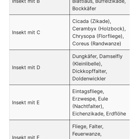
Insekt mit B
Blattlaus, Büffelzikade,
Bockkäfer
Cicada (Zikade),
Cerambyx (Holzbock),
Insekt mit C
Chrysopa (Florfliege),
Coreus (Randwanze)
Dungkäfer, Damselfly
(Kleinlibelle),
Insekt mit D
Dickkopffalter,
Doldenwickler
Eintagsfliege,
Erzwespe, Eule
Insekt mit E
(Nachtfalter),
Eichenzikade, Erdflöhe
Fliege, Falter,
Feuerwanze,
Insekt mit F