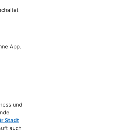
schaltet
ohne App.
irness und
Ende
r Stadt
äuft auch