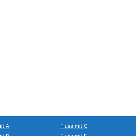
it A
Fluss mit C