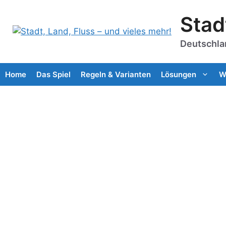
Zum
Stad
Inhalt
springen
Deutschla
Home
Das Spiel
Regeln & Varianten
Lösungen
W