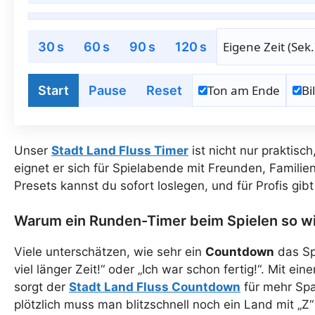
Eigene Zeit (Sek.
30 s
60 s
90 s
120 s
Ton am Ende
Bi
Start
Pause
Reset
Unser
Stadt Land Fluss Timer
ist nicht nur praktisc
eignet er sich für Spielabende mit Freunden, Familie
Presets kannst du sofort loslegen, und für Profis gib
Warum ein Runden-Timer beim Spielen so wic
Viele unterschätzen, wie sehr ein
Countdown
das Spi
viel länger Zeit!“ oder „Ich war schon fertig!“. Mit ei
sorgt der
Stadt Land Fluss Countdown
für mehr Spa
plötzlich muss man blitzschnell noch ein Land mit „Z