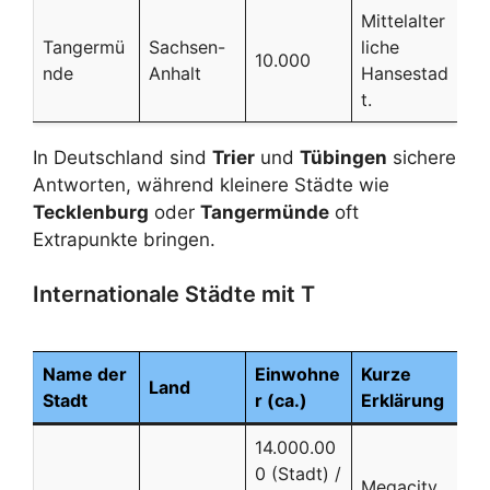
Mittelalter
Tangermü
Sachsen-
liche
10.000
nde
Anhalt
Hansestad
t.
In Deutschland sind
Trier
und
Tübingen
sichere
Antworten, während kleinere Städte wie
Tecklenburg
oder
Tangermünde
oft
Extrapunkte bringen.
Internationale Städte mit T
Name der
Einwohne
Kurze
Land
Stadt
r (ca.)
Erklärung
14.000.00
0 (Stadt) /
Megacity,