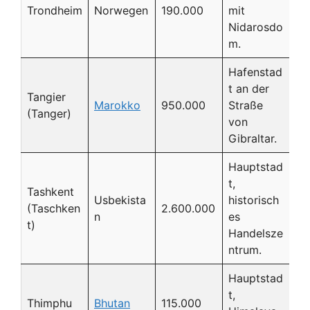
Trondheim
Norwegen
190.000
mit
Nidarosdo
m.
Hafenstad
t an der
Tangier
Marokko
950.000
Straße
(Tanger)
von
Gibraltar.
Hauptstad
t,
Tashkent
Usbekista
historisch
(Taschken
2.600.000
n
es
t)
Handelsze
ntrum.
Hauptstad
t,
Thimphu
Bhutan
115.000