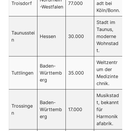
Troisdorf
77.000
adt bei
-Westfalen
Köln/Bonn.
Stadt im
Taunus,
Taunusstei
Hessen
30.000
moderne
n
Wohnstad
t.
Weltzentr
Baden-
um der
Tuttlingen
Württemb
35.000
Medizinte
erg
chnik.
Musikstad
Baden-
t, bekannt
Trossinge
Württemb
17.000
für
n
erg
Harmonik
afabrik.