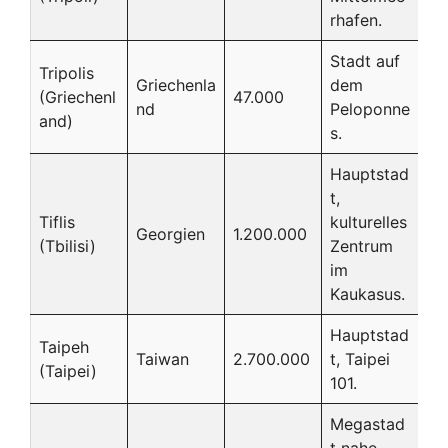
rhafen.
Stadt auf
Tripolis
Griechenla
dem
(Griechenl
47.000
nd
Peloponne
and)
s.
Hauptstad
t,
Tiflis
kulturelles
Georgien
1.200.000
(Tbilisi)
Zentrum
im
Kaukasus.
Hauptstad
Taipeh
Taiwan
2.700.000
t, Taipei
(Taipei)
101.
Megastad