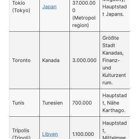
Tokio
37.000.00
Japan
Hauptstad
(Tokyo)
0
t Japans.
(Metropol
region)
Größte
Stadt
Kanadas,
Toronto
Kanada
3.000.000
Finanz-
und
Kulturzent
rum.
Hauptstad
Tunis
Tunesien
700.000
t, Nähe
Karthago.
Hauptstad
Tripolis
t,
Libyen
1.100.000
(Tripoli)
Mittelmee