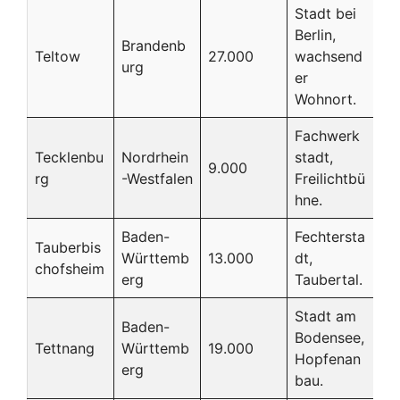
Stadt bei
Berlin,
Brandenb
Teltow
27.000
wachsend
urg
er
Wohnort.
Fachwerk
Tecklenbu
Nordrhein
stadt,
9.000
rg
-Westfalen
Freilichtbü
hne.
Baden-
Fechtersta
Tauberbis
Württemb
13.000
dt,
chofsheim
erg
Taubertal.
Stadt am
Baden-
Bodensee,
Tettnang
Württemb
19.000
Hopfenan
erg
bau.