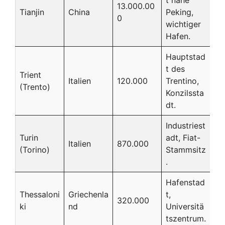
t nahe
13.000.00
Tianjin
China
Peking,
0
wichtiger
Hafen.
Hauptstad
t des
Trient
Italien
120.000
Trentino,
(Trento)
Konzilssta
dt.
Industriest
Turin
adt, Fiat-
Italien
870.000
(Torino)
Stammsitz
.
Hafenstad
Thessaloni
Griechenla
t,
320.000
ki
nd
Universitä
tszentrum.