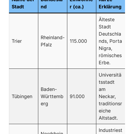
Stadt
nd
r (ca.)
Erklärung
Älteste
Stadt
Deutschla
Rheinland-
Trier
115.000
nds, Porta
Pfalz
Nigra,
römisches
Erbe.
Universitä
tsstadt
Baden-
am
Tübingen
Württemb
91.000
Neckar,
erg
traditionsr
eiche
Altstadt.
Industriest
Nordrhein