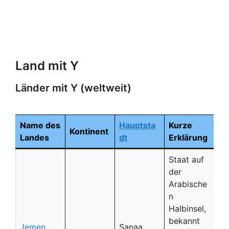
Land mit Y
Länder mit Y (weltweit)
Name des
Hauptsta
Kurze
Kontinent
Landes
dt
Erklärung
Staat auf
der
Arabische
n
Halbinsel,
bekannt
Jemen
Sanaa