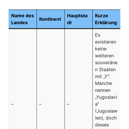
Name des
Hauptsta
Kurze
Kontinent
Landes
dt
Erklärung
Es
existieren
keine
weiteren
souveräne
n Staaten
mit „Y“.
Manche
nennen
„Yugoslavi
–
–
–
a“
(Jugoslaw
ien), doch
dieses